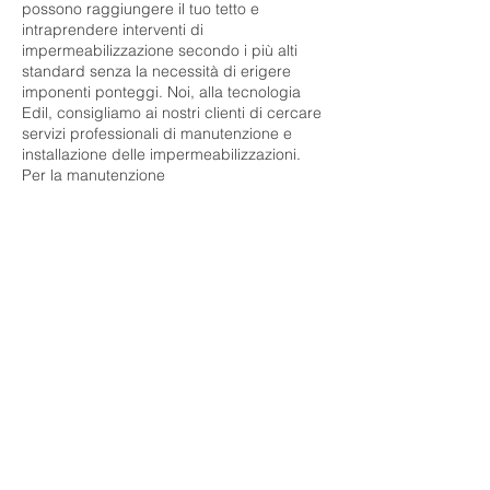
possono raggiungere il tuo tetto e
intraprendere interventi di
impermeabilizzazione secondo i più alti
standard senza la necessità di erigere
imponenti ponteggi. Noi, alla tecnologia
Edil, consigliamo ai nostri clienti di cercare
servizi professionali di manutenzione e
installazione delle impermeabilizzazioni.
Per la manutenzione
dell'impermeabilizzazione è necessaria
un'ispezione completa per:
AESTHETIC
INTERVENTIONS CAN
ALSO INCLUDE THE
FOLLOWING TASKS:
38.1.
Riparare le aree di isolamento
deboli posizionando un nuovo strato
di isolamento sopra;
38.2.
Determinare se si sono verificati